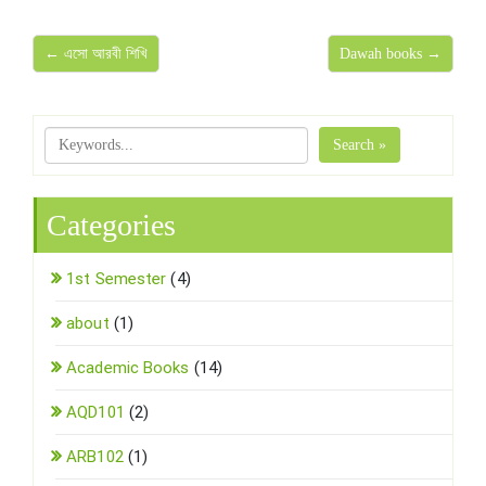
← এসো আরবী শিখি
Dawah books →
Search »
Categories
1st Semester
(4)
about
(1)
Academic Books
(14)
AQD101
(2)
ARB102
(1)