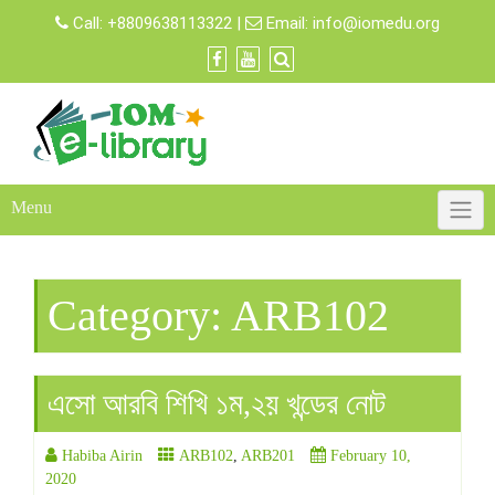
Skip
Call:
+8809638113322
|
Email:
info@iomedu.org
to
content
Menu
Category:
ARB102
এসো আরবি শিখি ১ম,২য় খন্ডের নোট
Habiba Airin
ARB102
,
ARB201
February 10,
2020