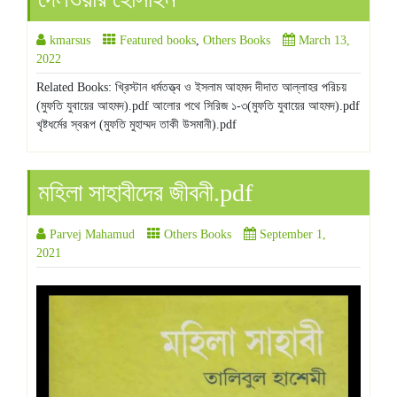
kmarsus
Featured books
,
Others Books
March 13,
2022
Related Books: খ্রিস্টান ধর্মতত্ত্ব ও ইসলাম আহমদ দীদাত আল্লাহর পরিচয়
(মুফতি যুবায়ের আহমদ).pdf আলোর পথে সিরিজ ১-৩(মুফতি যুবায়ের আহমদ).pdf
খৃষ্টধর্মের স্বরূপ (মুফতি মুহাম্মদ তাকী উসমানী).pdf
মহিলা সাহাবীদের জীবনী.pdf
Parvej Mahamud
Others Books
September 1,
2021