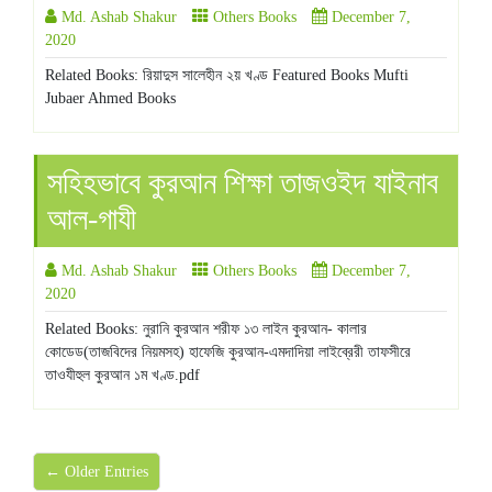
Md. Ashab Shakur
Others Books
December 7,
2020
Related Books: রিয়াদুস সালেহীন ২য় খণ্ড Featured Books Mufti
Jubaer Ahmed Books
সহিহভাবে কুরআন শিক্ষা তাজওইদ যাইনাব
আল-গাযী
Md. Ashab Shakur
Others Books
December 7,
2020
Related Books: নুরানি কুরআন শরীফ ১৩ লাইন কুরআন- কালার
কোডেড(তাজবিদের নিয়মসহ) হাফেজি কুরআন-এমদাদিয়া লাইব্রেরী তাফসীরে
তাওযীহুল কুরআন ১ম খণ্ড.pdf
← Older Entries