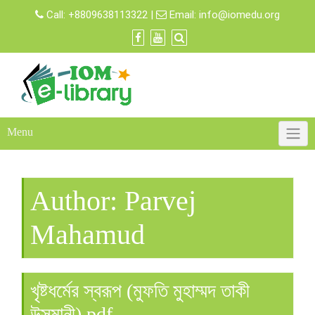
Skip
Call:
+8809638113322
|
Email:
info@iomedu.org
to
content
Menu
Author:
Parvej
Mahamud
খৃষ্টধর্মের স্বরূপ (মুফতি মুহাম্মদ তাকী
উসমানী).pdf