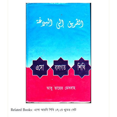
Related Books: এসো আরবি শিখি ১ম,২য় খন্ডের নোট