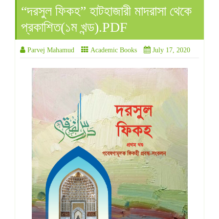
“দরসুল ফিকহ” হাটহাজারী মাদরাসা থেকে
প্রকাশিত(১ম খন্ড).PDF
Parvej Mahamud
Academic Books
July 17, 2020