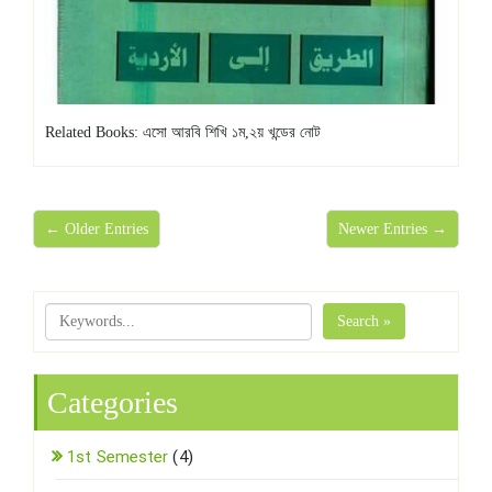
Related Books: এসো আরবি শিখি ১ম,২য় খন্ডের নোট
← Older Entries
Newer Entries →
Search »
Categories
1st Semester
(4)