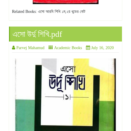
Related Books: এসো আরবি শিখি ১ম,২য় খন্ডের নোট
এসো উর্দু শিখি.pdf
Parvej Mahamud
Academic Books
July 16, 2020