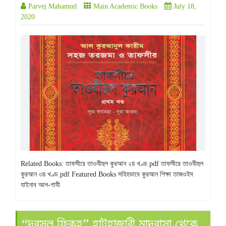
Parvej Mahamud
Main Academic Books
July 18,
2020
Related Books: তাফসীরে তাওযীহুল কুরআন ২য় খণ্ড.pdf তাফসীরে তাওযীহুল
কুরআন ৩য় খণ্ড.pdf Featured Books সহিহভাবে কুরআন শিক্ষা তাজওইদ
যাইনাব আল-গাযী
“দরসুল ফিকহ” হাটহাজারী মাদরাসা থেকে