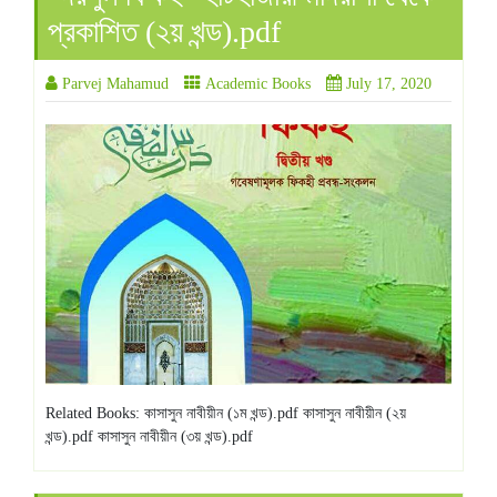
প্রকাশিত (২য় খন্ড).pdf
Parvej Mahamud
Academic Books
July 17, 2020
Related Books: কাসাসুন নাবীয়ীন (১ম খন্ড).pdf কাসাসুন নাবীয়ীন (২য়
খন্ড).pdf কাসাসুন নাবীয়ীন (৩য় খন্ড).pdf