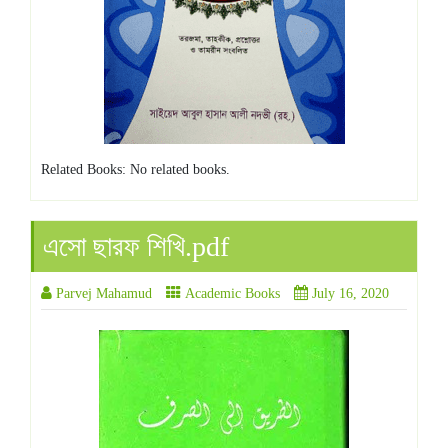
Related Books: No related books.
এসো ছারফ শিখি.pdf
Parvej Mahamud
Academic Books
July 16, 2020