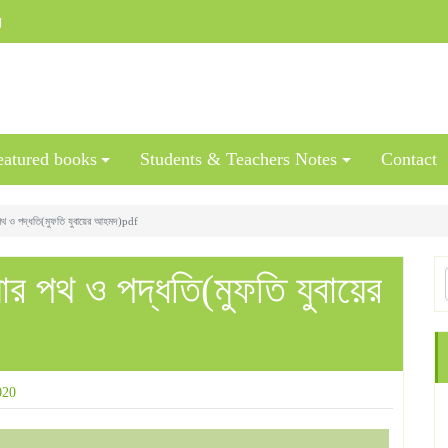
g
eatured books
Students & Teachers Notes
Contact
 পথ ও পদ্ধতি(মুফতি যুবায়ের আহমদ)pdf
ার পথ ও পদ্ধতি(মুফতি যুবায়ের
020