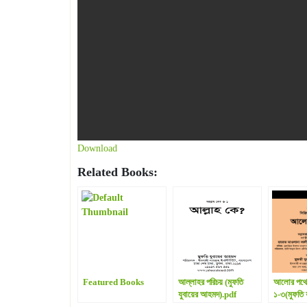
Download
Related Books:
Featured Books
আল্লাহর পরিচয় (মুফতি
আলোর পথে 
যুবায়ের আহমদ).pdf
১-৩(মুফতি য
আহমদ).pd