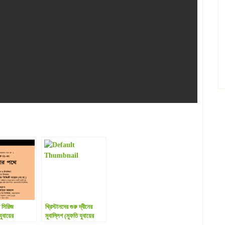
সিরিজ
খ্রিস্টানদের গুরু দ্বীনের
ুবায়ের
মুবাল্লিগ (মুফতি যুবায়ের
f
আহমদ).pdf