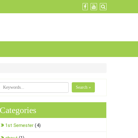
Search »
Categories
1st Semester
(4)