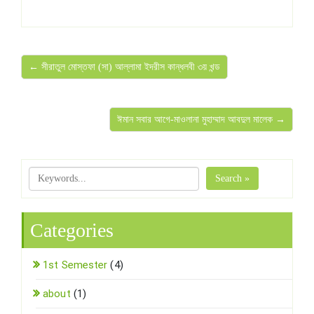
← সীরাতুল মোস্তফা (সা) আল্লামা ইদরীস কান্ধলবী ৩য় খন্ড
ঈমান সবার আগে-মাওলানা মুহাম্মাদ আবদুল মালেক →
Search »
Categories
1st Semester
(4)
about
(1)