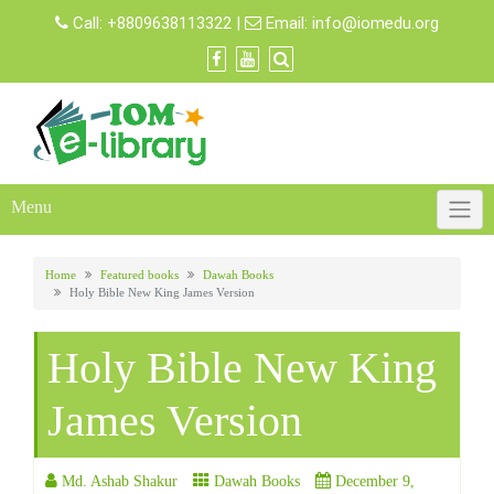
Skip
Call:
+8809638113322
|
Email:
info@iomedu.org
to
content
Menu
Home
Featured books
Dawah Books
Holy Bible New King James Version
Holy Bible New King
James Version
Md. Ashab Shakur
Dawah Books
December 9,