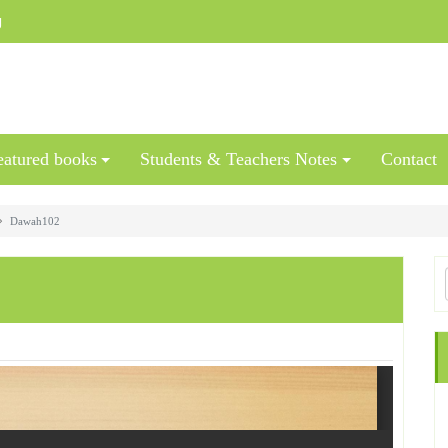
g
eatured books
Students & Teachers Notes
Contact
Dawah102